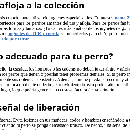
afloja a la colección
n más emocionante utilizando juguetes especializados. En nuestra
gama 
fectos para los perritos amantes del tira y afloja. Para los perros fanát
rias formas y tamaños. ¿Tu can es más fanático de los juguetes de gom
stros
juguetes de TPR y cuerda
serán perfectos para él! Y, por último,
erda para tirar
.
ego adecuado para tu perro?
lo, la espalda, los hombros o las caderas no deben jugar al tira y afloj
os perros que tienen o podrían tener problemas dentales. Si tu perro in
ilmente sus dolencias existentes. Además, aunque pueda parecer muy atr
e arranca un diente de leche, el movimiento brusco podría alterar la di
ugar, lo que podría generar una costosa factura del veterinario.
señal de liberación
fuerza. Evita lesiones en tus muñecas, codos y hombros enseñándole a 
 cuando tu perro se ponga demasiado brusco. De hecho, una señal de l