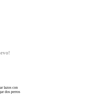
uevo!
har lazos con
gar dos perros