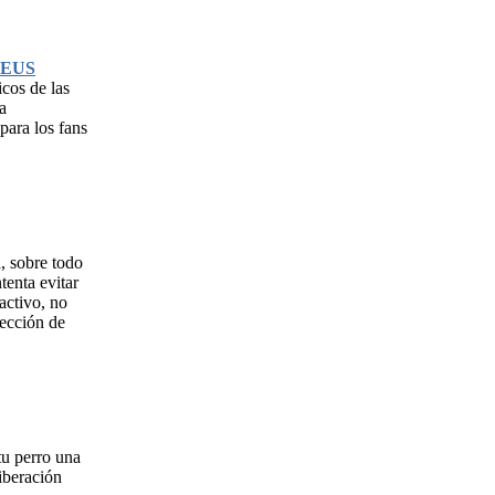
ZEUS
icos de las
a
 para los fans
a, sobre todo
tenta evitar
activo, no
rección de
tu perro una
iberación