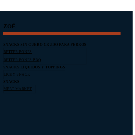
ZOË
SNACKS SIN CUERO CRUDO PARA PERROS
BETTER BONES
BETTER BONES BBQ
SNACKS LÍQUIDOS Y TOPPINGS
LICKY SNACK
SNACKS
MEAT MARKET