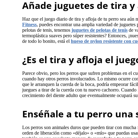
Añade juguetes de tira y 
Haz que el juego diario de tira y afloja de tu perro sea aú
Fitness
, puedes encontrar una amplia variedad de juguetes per
pelotas de tenis, tenemos
juguetes de pelotas de tenis
de va
termoplástica suaves pero súper resistentes? Entonces, ¡nue
de todo lo bonito, está el
hueso de nylon resistente con cu
¿Es el tira y afloja el ju
Parece obvio, pero los perros que sufren problemas en el cuel
cuando hay otros perros involucrados. Lo mismo ocurre con l
que le arranquen la cuerda de la boca, podría empeorar fác
juegues a tirar de la cuerda con tu nuevo cachorro. Cuando s
crecimiento del diente adulto que eventualmente ocupará su l
Enséñale a tu perro una 
Los perros son animales duros que pueden tirar con mucha 
orden de liberación como «déjalo» o «mío» que puedas usar