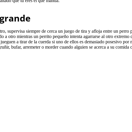
altado que tú eres el que manda.
 grande
o, supervisa siempre de cerca un juego de tira y afloja entre un perro
 a otro mientras un perrito pequeño intenta agarrarse al otro extremo 
ueguen a tirar de la cuerda si uno de ellos es demasiado posesivo por n
ruñir, bufar, arremeter o morder cuando alguien se acerca a su comida o