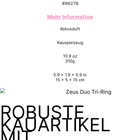
#96278
Mehr Information
Kokosduft
Kauspielzeug
10.9 oz
310g
5.9 x 1.9 x 5.9 in
15 x 5 x 15 cm
ROBUSTE
KAUARTIKEL
MIT