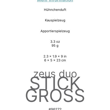
Mehr Information
Hühnchenduft
Kauspielzeug
Apportierspielzeug
3.3 oz
95 g
2.3 x 1.9 x 9 in
6 x 5 x 23 cm
zeus duo
STICK
GROSS
#96272