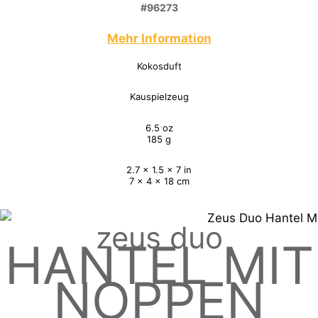
#96273
Mehr Information
Kokosduft
Kauspielzeug
6.5 oz
185 g
2.7 x 1.5 x 7 in
7 x 4 x 18 cm
zeus duo
HANTEL MIT
NOPPEN