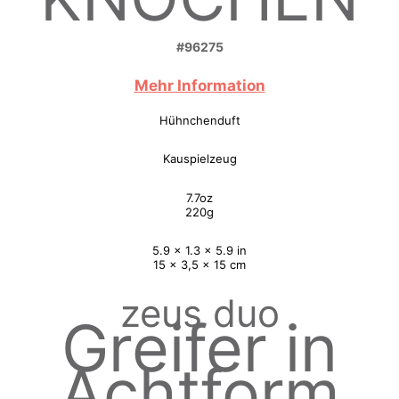
#96275
Mehr Information
Hühnchenduft
Kauspielzeug
7.7oz
220g
5.9 x 1.3 x 5.9 in
15 x 3,5 x 15 cm
zeus duo
Greifer in
Achtform