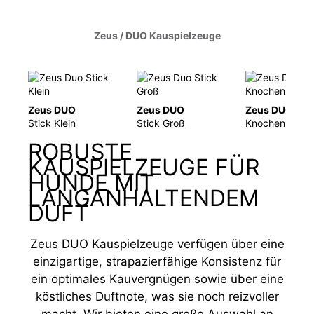
Zeus
/
DUO Kauspielzeuge
Zeus DUO
Zeus DUO
Zeus DUO
Stick Klein
Stick Groß
Knochen
ROBUSTE
KAUSPIELZEUGE FÜR
HUNDE MIT
LANGANHALTENDEM
DUFT
Zeus DUO Kauspielzeuge verfügen über eine
einzigartige, strapazierfähige Konsistenz für
ein optimales Kauvergnügen sowie über eine
köstliches Duftnote, was sie noch reizvoller
macht. Wir bieten eine große Auswahl an