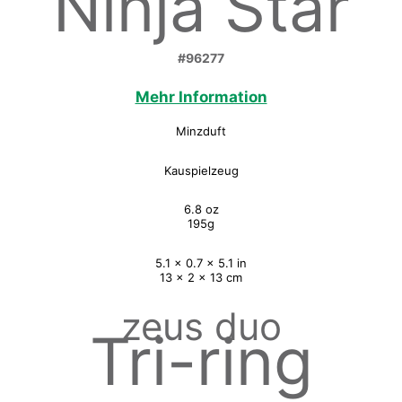
Ninja Star
#96277
Mehr Information
Minzduft
Kauspielzeug
6.8 oz
195g
5.1 x 0.7 x 5.1 in
13 x 2 x 13 cm
zeus duo
Tri-ring