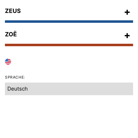
ZEUS
ZOË
LAND ÄNDERN
SPRACHE:
Barrierefreiheitswerkzeug
Erklärung zur Barrierefreiheit
Datenschutz- und Cookie-Einstellung