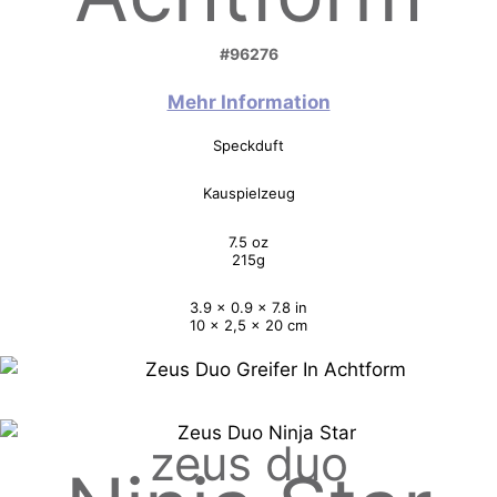
#96276
Mehr Information
Speckduft
Kauspielzeug
7.5 oz
215g
3.9 x 0.9 x 7.8 in
10 x 2,5 x 20 cm
zeus duo