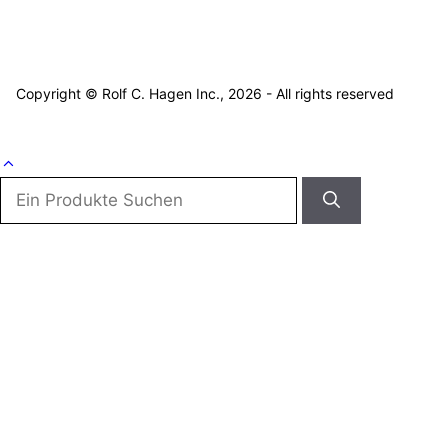
Rechtliche Informationen
Datenschutzerklärung
Copyright © Rolf C. Hagen Inc., 2026 - All rights reserved
Suche: