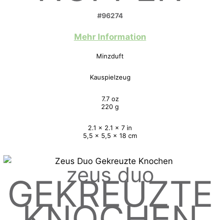
#96274
Mehr Information
Minzduft
Kauspielzeug
7.7 oz
220 g
2.1 x 2.1 x 7 in
5,5 x 5,5 x 18 cm
zeus duo
GEKREUZTE
KNOCHEN