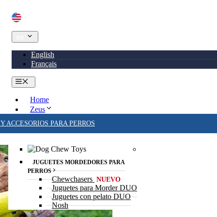
Saltar
al
contenido
es
English
Français
Menú
Home
Zeus
 Y ACCESORIOS PARA PERROS
JUGUETES MORDEDORES PARA
PERROS
Chewchasers
NUEVO
Juguetes para Morder DUO
Juguetes con pelato DUO
Nosh