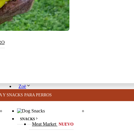
TRO
Zoë
A Y SNACKS PARA PERROS
SNACKS
Meat Market
NUEVO