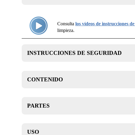
Consulta
los vídeos de instrucciones d
limpieza.
INSTRUCCIONES DE SEGURIDAD
CONTENIDO
ES – CONSEJOS DE
SEGURIDAD
INSTRUCCIONES RELATIVAS AL RIESGO
PARTES
DE INCENDIO, DESCARGA ELÉCTRICA O
LESIONES A LAS PERSONAS
INSTRUCCIONES IMPORTANTES
DE SEGURIDAD
USO